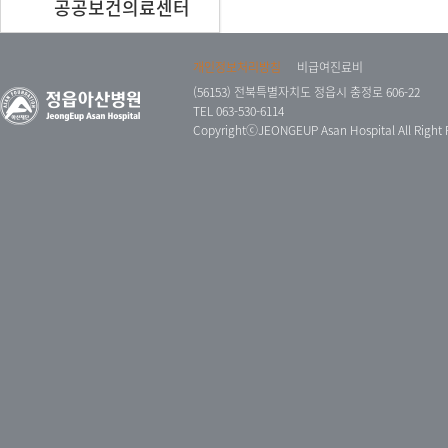
공공보건의료센터
개인정보처리방침
비급여진료비
(56153) 전북특별자치도 정읍시 충정로 606-22
TEL 063-530-6114
CopyrightⓒJEONGEUP Asan Hospital All Right 