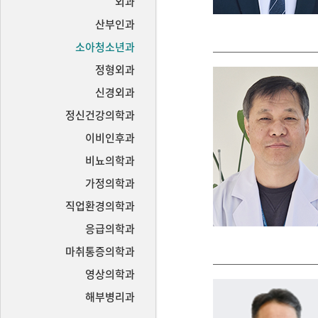
외과
산부인과
소아청소년과
정형외과
신경외과
정신건강의학과
이비인후과
비뇨의학과
가정의학과
직업환경의학과
응급의학과
마취통증의학과
영상의학과
해부병리과