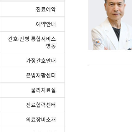
진료예약
예약안내
간호·간병 통합서비스
병동
가정간호안내
은빛재활센터
물리치료실
진료협력센터
의료장비소개