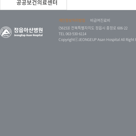
공공보건의료센터
개인정보처리방침
비급여진료비
(56153) 전북특별자치도 정읍시 충정로 606-22
TEL 063-530-6114
CopyrightⓒJEONGEUP Asan Hospital All Right 