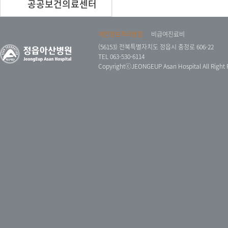
공공보건의료센터
개인정보처리방침
비급여진료비
(56153) 전북특별자치도 정읍시 충정로 606-22
TEL 063-530-6114
CopyrightⓒJEONGEUP Asan Hospital All Right 