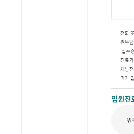
전화 
원무팀
접수증
진료가
처방전
귀가 
입원진