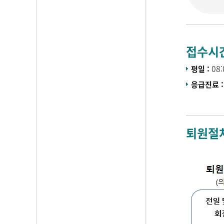
접수시
08:
평일 :
응급진료 
※ 외과계
퇴원절