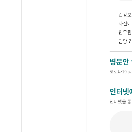
건강보
사전에
원무팀
담당 
병문안
코로나19 
인터넷
인터넷을 통