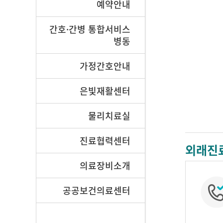
예약안내
간호·간병 통합서비스
병동
가정간호안내
은빛재활센터
물리치료실
진료협력센터
외래진
의료장비소개
공공보건의료센터